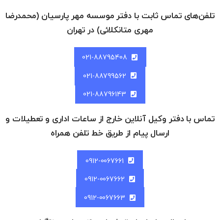
تلفن‌های تماس ثابت با دفتر موسسه مهر پارسیان (محمدرضا
مهری متانکلائی) در تهران
021-88795408
021-88799562
021-88796143
تماس با دفتر وکیل آنلاین خارج از ساعات اداری و تعطیلات و
ارسال پیام از طریق خط تلفن همراه
0912-0067661
0912-0067662
0912-0067663