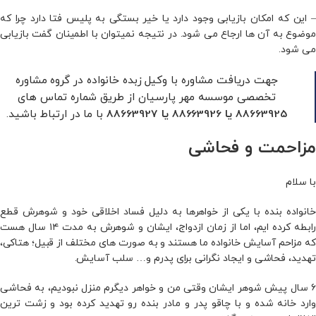
– این که امکان بازیابی وجود دارد یا خیر بستگی به پلیس فتا دارد چرا که
موضوع به آن ها ارجاع می شود.
در نتیجه نمیتوان با اطمینان گفت بازیابی
می شود.
جهت دریافت مشاوره با وکیل زبده خانواده در گروه مشاوره
تخصصی موسسه مهر پارسیان از طریق شماره تماس های
با ما در ارتباط باشید.
88663925
یا
88663926
یا
88663927
مزاحمت و فحاشی
با سلام
خانواده بنده با یکی از خواهرها به دلیل فساد اخلاقی خود و شوهرش قطع
رابطه کرده ایم، اما از زمان ازدواج، ایشان و شوهرش به مدت ۱۴ سال هست
که مزاحم آسایش خانواده ما هستند و به صورت های مختلف از قبیل؛ هتاکی،
تهدید، فحاشی و ایجاد نگرانی برای پدرم و… سلب آسایش.
۶ سال پیش شوهر ایشان وقتی من و خواهر دیگرم منزل نبودیم، به فحاشی
وارد خانه شده و با چاقو پدر و مادر بنده رو تهدید کرده بود و زشت ترین