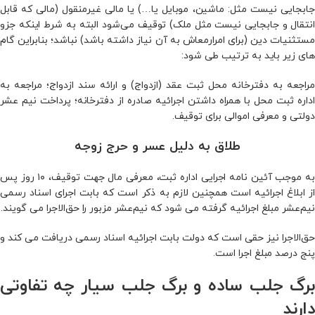
جابجایی نیست مثل: ماشین، موبایل یا…) یا مالی غیرمنقول (مالی که قابل
انتقال و جابجایی نیست مثل ملک) توقیف می‌شود البته به شرط اینکه جزو
مستثنیات دین (برای امرارمعاش به آن نیاز داشته باشد) نباشد؛ بنابراین گام‌
های زیر باید به ترتیب طی شود:
مراجعه به دفترخانه محل ثبت عقد (ازدواج) و ارائه سند ازدواج؛ مراجعه به
اداره ثبت محل با همراه داشتن اجرائیه صادره از دفترخانه؛ پرداخت نیم عشر
دولتی و معرفی اموالی برای توقیف.
طلاق به دلیل عسر و حرج زوجه
به موجب آئین‌ نامه اجرایی اداره ثبت، معرفی مال جهت توقیف، ۱۰ روز پس
از ابلاغ اجرائیه است همچنین لازم به ذکر است که بابت اجرای اسناد رسمی
نیم‌عشر مبلغ اجرائیه گرفته می‌ شود که نیم‌عشر مزبور را حق‌الاجرا می‌ گویند.
حق‌الاجرا نیز حقی است که دولت بابت اجرائیه اسناد رسمی دریافت می‌ کند و
پنج درصد مبلغ اجرا است.
برگ جلب ساده و برگ جلب سیار چه تفاوتی
دارند