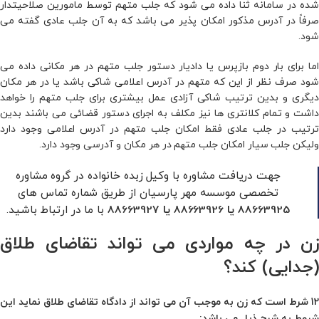
شده در سامانه ثنا داده می‌ شود که جلب متهم توسط مامورین صلاحیتدار
صرفاً در آدرس مذکور امکان‌ پذیر می‌ باشد که به آن جلب عادی گفته می‌
شود.
اما برای بار دوم بازپرس یا دادیار دستور جلب متهم در هر مکانی داده می‌
شود صرف نظر از این که متهم در آدرس اعلامی شاکی باشد یا در هر مکان
دیگری و بدین ترتیب شاکی آزادی عمل بیشتری برای جلب متهم را خواهد
داشت و تمام کلانتری‌ ها نیز مکلف به اجرای دستور قضائی می‌ باشند بدین
ترتیب در جلب عادی فقط امکان جلب متهم در آدرس اعلامی وجود دارد
ولیکن جلب سیار امکان جلب متهم در هر مکان و آدرسی وجود دارد.
جهت دریافت مشاوره با وکیل زبده خانواده در گروه مشاوره
تخصصی موسسه مهر پارسیان از طریق شماره تماس های
با ما در ارتباط باشید.
88663925
یا
88663926
یا
88663927
زن در چه مواردی می تواند تقاضای طلاق
(جدایی) کند؟
12 شرط است که زن به موجب آن مى تواند از ﺩﺍﺩﮔﺎﻩ تقاضاى طلاق نماید این
شروط به شرح ذیل می باشد: