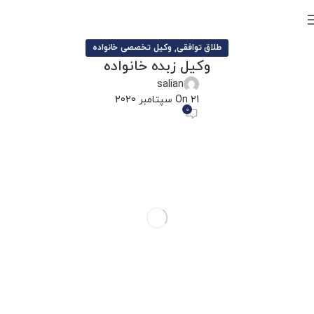
,
طلاق توافقی
وکیل تخصصی خانواده
وکیل زبده خانواده
salian
On 21 سپتامبر 2020
0