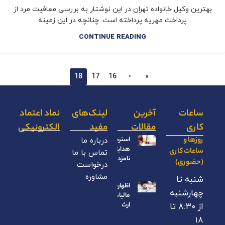
بهترین وکیل خانواده تهران در این نوشتار به بررسی معافیت مرد از
پرداخت مهریه پرداخته است. چنانچه در این زمینه
CONTINUE READING
18
17
16
‹
«
ساعات
آخرین
لینک‌های
نماد اعتماد
کاری
مقالات
مفید
الکترونیکی
روزها و
استرداد
درباره ما
هدایای
ساعات کاری
تماس با ما
نامزدی
(حضوری)
درخواست
مشاوره
شنبه تا
اظهارنامه
چهارشنبه
مالیات بر
ارث
از ۸:۳۰ تا
۱۸