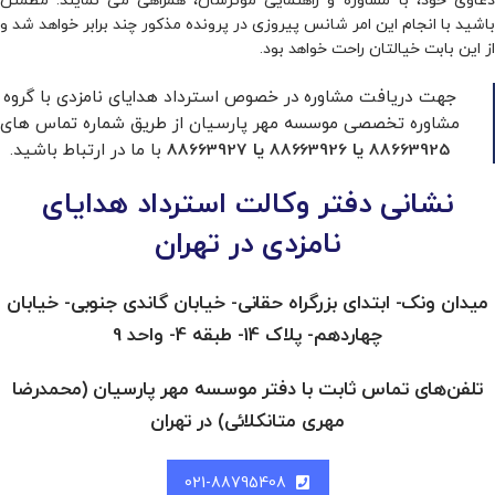
باشید با انجام این امر شانس پیروزی در پرونده مذکور چند برابر خواهد شد و
از این بابت خیالتان راحت خواهد بود.
جهت دریافت مشاوره در خصوص استرداد هدایای نامزدی با گروه
مشاوره تخصصی موسسه مهر پارسیان از طریق شماره تماس های
با ما در ارتباط باشید.
88663925
یا
88663926
یا
88663927
نشانی دفتر وکالت استرداد هدایای
نامزدی در تهران
میدان ونک- ابتدای بزرگراه حقانی- خیابان گاندی جنوبی- خیابان
چهاردهم- پلاک 14- طبقه 4- واحد 9
تلفن‌های تماس ثابت با دفتر موسسه مهر پارسیان (محمدرضا
مهری متانکلائی) در تهران
021-88795408