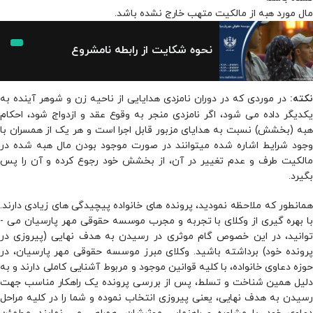
مال مورد هبه از مالکیت متهب خارج نشده باشد.
نحوه شکایت از رابطه نامشروع
در موردی که در دوران نامزدی هدایایی از ناحیه زن و شوهر آینده به
نکته:
یکدیگر داده می­ شود، اگر نامزدی منجر به وقوع عقد و ازدواج شود، احکام
هبه (بخشش) نسبت به هدایای مزبور قابل اجرا است و هر یک از همسران با
وجود شرایط اشاره شده می­توانند در صورت موجود بودن مال هبه شده در
مالکیت طرف و عدم تغییر در آن، از بخشش خود رجوع کرده و آن را پس
بگیرد.
همانطور که ملاحظه نمودید، پرونده ‌های خانواده پیچیدگی ­های زیادی دارند.
با بهره ‌گیری از وکلای با تجربه‌ و مجرب موسسه حقوقی مهر پارسیان می ­
توانید، در این خصوص گام موثری در رسیدن به هدف نهایی (پیروزی در
پرونده خود) برداشته باشید. وکلای مبرز موسسه حقوقی مهر پارسیان، در
حوزه دعاوی خانواده، با کلیه قوانین موجود و مربوط آشنایی کاملی دارند و به
دلیل همین شناخت و تسلط، پس از بررسی پرونده یک راهکار مناسب جهت
رسیدن به هدف نهایی، یعنی پیروزی انتخاب نموده و شما را در کلیه مراحل
دعاوی خود، با مشاوره و راهنمایی موثرشان، همراهی می ­نمایند. مطمئن