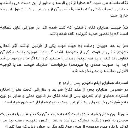
نگاه داشته می شود، که هدایا از نوع البسه و عطور از این دست می­ باشند و
هدایایى مصرف­ شدنى که با مصرف عین آن از بین مى­ رود از شمول این بند
خارج است.
ت) قیمت هدایاى نگاه داشتنى که تلف شده­ اند، در صورتى قابل مطالبه
است که با تقصیر هدیه گیرنده تلف شده باشد.
ث) به­ هم خوردن وصلت به جهت فوت یکى از طرفین نباشد. اگر انحلال
نامزدی ناشی از فوت یکی از نامزدها باشد، اگر هدایا موجود باشد، حکم آن
تفاوتی نداشته و باز هم می­توان هدایا را مسترد کرد. اما اگر مال موجود نباشد
(چه به­ صورت عمدی یا غیرعمد) درخواست استرداد قیمت هدایا توجیه
قانونی نداشته و عمل نخواهد شد.
استرداد هدایای ایام نامزدی پس از ازدواج
در خصوص هدایاى پس از عقد نکاح ضوابط و مقرراتى تحت عنوان امکان
استرداد هدایاى ایام نامزدی پس از عقد نکاح در قانون مدنى و سایر قوانین
به چشم نمى­ خورد، ولی به­ نظر مى­ رسد، تقدیم هدایا از مصادیق هبه است.
طبق قانون مدنى؛ هبه عقدى است که به موجب آن یک نفر مالى را به­ صورت
مجانی به کس دیگرى تملیک مى­ کند و بعد از قبض متهب، واهب نیز مى­
تواند با بقاء عین موهوبه از هبه رجوع کند مگر در موارد ذیل، که عبارتند از؛