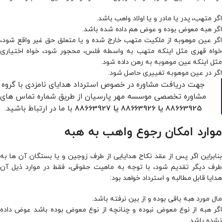
اگر متهب، پدر یا مادر و یا اولاد واهب باشد.
اگر هبه معوض بوده و عوض هم داده شده باشد.
اگر عین موهوبه از ملکیت متهب خارج شده و یا متعلق حق غیر واقع شود،
خواه قهری مثل اینکه متهب به واسطه فلس، محجور شود، خواه اختیاری
مثل اینکه عین موهوبه به رهن داده شود.
اگر در عین موهوبه تغییرى حاصل شود.
جهت دریافت مشاوره در خصوص استرداد هدایای نامزدی با گروه
مشاوره تخصصی موسسه مهر پارسیان از طریق شماره تماس های
با ما در ارتباط باشید.
88663925
یا
88663926
یا
88663927
موارد امکان رجوع واهب به هبه
بنابراین اگر پس از عقد نکاح هدایایى از طرف زوجین و یا بستگان آن ها به
طرف دیگر تقدیم شود، با توجه به ماهیت حقوقى، فقط در موارد ذیل آن
هدایا قابل مطالبه و استرداد خواهد بود:
مال مورد هبه باقى بوده و از بین نرفته باشد.
اگر هبه از نوع معوض نبوده و چنانچه از نوع معوض بوده باشد عوض داده
نشده باشد.