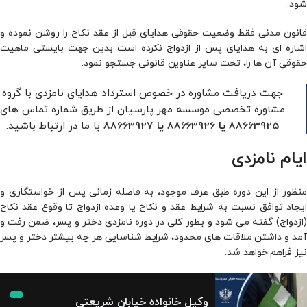
شود.
قانون مدنى فقط وضعیت حقوقى هدایاى قبل از عقد نکاح را روشن نموده و
اشاره اى به هدایاى پس از ازدواج نکرده است بدین جهت بایستى ماهیت
حقوقى آن ها را، تحت سایر عناوین قانونى جستجو نمود.
جهت دریافت مشاوره در خصوص استرداد هدایای نامزدی با گروه
مشاوره تخصصی موسسه مهر پارسیان از طریق شماره تماس های
با ما در ارتباط باشید.
88663925
یا
88663926
یا
88663927
ایام نامزدی
منظور از این دوره طبق عرف موجود، به فاصله زمانی پس از خواستگاری و
ایجاد توافق نسبت به ­شرایط عقد و نکاح یا وعده ازدواج تا وقوع عقد نکاح
(ازدواج) گفته می­ شود و بطور کلی در دوره نامزدی دختر و پسر، ضمن رفت و
آمد و داشتن ملاقات ­های محدود، شرایط شناسایی هر چه بیشتر دختر و پسر
نیز فراهم خواهد شد.
وکیل خانواده خیابان شریعتی