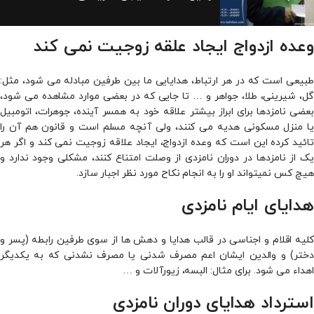
وعده ازدواج ایجاد علقه زوجیت نمی­ کند
طبیعی است که در هر ارتباط، هدایایی ما بین طرفین مبادله می­ شود، مثل:
گل، شیرینی، طلا، جواهر و … تا جایی که در بعضی موارد مشاهده می­ شود،
بعضی نامزدها برای ابراز بیشتر علاقه خود به همسر آینده، جوهرات، اتومبیل
یا منزل مسکونی هدیه می­ کنند، ولی آنچه مسلم است و قانون هم آن را
تائید کرده این است که وعده ازدواج، ایجاد علاقه زوجیت نمی­ کند و اگر هر
یک از نامزدها در دوران نامزدی از وصلت امتناع کنند، مشکلی وجود ندارد و
هیچ کس نمی­تواند او را به انجام نکاح مورد نظر اجبار سازد.
هدایای ایام نامزدی
کلیه اقلام و اجناسی در قالب هدایا و دهش­ ها از سوی طرفین رابطه (پسر و
دختر) و والدین ایشان اعم مصرف شدنی یا مصرف نشدنی که به یکدیگر
اهداء می­ شود. برای مثال: البسه، زیورآلات و …
استرداد هدایای دوران نامزدی