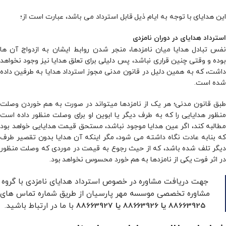
این هدایای با توجه به ایام ذیل قابل استرداد می­ باشد، عبارت است از؛
استرداد هدایای در دوران نامزدی
نفس تبادل هدایا میان نامزدها، منجر شدن روابط ایشان به ازدواج آن ها
بوده و وقتی چنین قراری نباشد، پس دلیلی برای تعلق هدایا نیز وجود نخواهد
داشت، که به­ همین دلیل در قانون مدنی مجوز استرداد هدایا به طرفین داده
شده است.
طبق قانون مدنی؛ هر یک از نامزدها میتواند در صورت به هم خوردن وصلت
منظور هدایایى را که به طرف دیگر یا ابوین او براى وصلت منظور داده است
مطالبه کند، اگر عین هدایا موجود نباشد، مستحق قیمت هدایایى خواهد بود
که بنابه عادت نگاه داشته می شود، مگر اینکه آن هدایا بدون تقصیر طرف
دیگر تلف شده باشد، که از حیث رجوع به قیمت در موردى که وصلت منظور
در اثر فوت یکى از نامزدها به هم خورد محسوس نخواهد بود.
جهت دریافت مشاوره در خصوص استرداد هدایای نامزدی با گروه
مشاوره تخصصی موسسه مهر پارسیان از طریق شماره تماس های
با ما در ارتباط باشید.
88663925
یا
88663926
یا
88663927