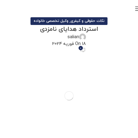
,
نکات حقوقی و کیفری
وکیل تخصصی خانواده
استرداد هدایای نامزدی
salian
On 18 فوریه 2024
0