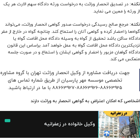
در تصدیق انحصار وراثت به درخواست ورثه دادگاه‌ سهم ­الارث هر یک
نکته:
از ورثه را معین می‌ نماید.
مرجع صالح رسیدگی درخواست صدور گواهی انحصار وراثت، می‌تواند
نکته:
گواه‌ها را احضار کرده و گواهی آنان را استماع کند. چنانچه گواه در خارج از مقر
دادگاه ساکن باشد تحقیق از گواه به ‌وسیله دادگاه محل اقامت گواه یا
نزدیکترین دادگاه محل اقامت گواه به عمل خواهد آمد. براساس این قانون
دادگاه گواهان مزبور را احضار و گواهی ایشان را استماع و در صورت جلسه
منعکس می‌ کند.
جهت دریافت مشاوره از وکیل انحصار وراثت تهران با گروه مشاوره
تخصصی موسسه مهر پارسیان از طریق شماره تماس های
88663925-88663926-88663927 با ما در ارتباط باشید.
اشخاصی که امکان اعتراض به گواهی انحصار به وراثت دارند
وکیل خانواده در زعفرانیه