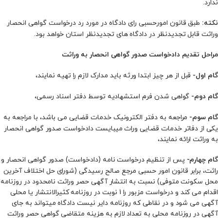
ندارد.
طبق قانون امورحسبی رای دادگاه در مورد رد درخواست گواهی انحصار
نکته:
وراثت قابل تجدیدنظر در دادگاه‌ های تجدیدنظر استان خواهد بود.
مراحل تقدیم دادخواست صدور گواهی انحصار به وراثت
قبل از هر چیز ابتدا ورثه باید مدارک لازم را تهیه نمایند،
گام اول-
گواهی شدن فرم استشهادیه توسط دفتر اسناد رسمی،
گام دوم-
مراجعه به دفتر الکترونیک خدمات قضایی می‌ باشد، با مراجعه به
گام سوم-
یکی از دفاتر خدمات قضایی وراث میبایست دادخواست صدور گواهی انحصار
به وراثت ارائه نمایند،
پس از تنظیم درخواست‌ نامه (دادخواست) صدور گواهی انحصار و
گام چهارم-
راثت، برابر قانون امور حسبی مرجع صالح رسیدگی (شورای حل اختلاف آخرین
محل سکونت متوفی) نسبت به انتشار آگهی حصر وراثت نامحدود در روزنامه
اقدام می‌ کند و درخواست مزبور را 1 نوبت در روزنامه کثیرالانتشار یا محلی
آگهی می‌ شود و در نقاطی که روزنامه دایر نیست دادگاه میتواند به جای
‌آگهی در روزنامه محلی به تعداد لازم به هزینه متقاضی گواهی حصر وراثت