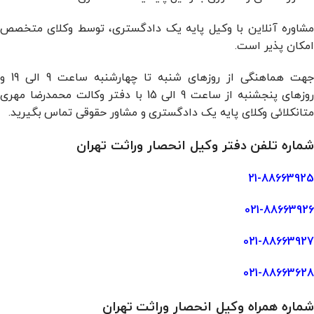
مشاوره آنلاین با وکیل پایه یک دادگستری، توسط وکلای متخصص
امکان پذیر است.
جهت هماهنگی از روزهای شنبه تا چهارشنبه ساعت 9 الی 19 و
روزهای پنجشنبه از ساعت 9 الی 15 با دفتر وکالت محمدرضا مهری
متانکلائی وکلای پایه یک دادگستری و مشاور حقوقی تماس بگیرید.
شماره تلفن دفتر وکیل انحصار وراثت تهران
21-88663925
021-88663926
021-88663927
021-88663628
شماره همراه وکیل انحصار وراثت تهران