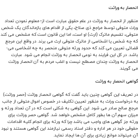
انحصار به وراثت
منظور از انحصار به وراثت در علم حقوق عبارت است از؛ معلوم نمودن تعداد
وراث متوفی توسط مراجع ذی­ صلاح، یکی از اقدام ­های بازماندگان یک شخص
متوفی، تقسیم ماترک (ارث) او است، اما این قانون است که مشخص می‌ کند
که چه شخص یا اشخاصی از ماترک متوفی ارث می‌ برند. در واقع این مرجع
قضائی تعیین می‌ کند که حدود ورثه متوفی منحصر به چه اشخاصی می­
باشد. در کل این فرایند به نوعی انحصار به وراثت انجام می‌ شود. عبارت
انحصار به وراثت چندان مصطلح نیست و اغلب مردم به آن انحصار وراثت
می­ گویند.
گواهی انحصار به وراثت
در تعریف این گواهی چنین باید گفت که گواهی انحصار وراثت (حصر وراثت)
به درخواست وراث به منظور تعیین تکلیف در خصوص اموال متوفی از جانب
مرجع صالح صادر می‌ شود. این گواهی به شکلی است که در آن تعداد ورثه و
میزان سهم آن ‌ها بطور کامل مشخص خواهد شد. گواهی حصر وراثت برای
ورثه جز گواهی ‌های واجب می‌ باشد چرا که ورثه برای انجام کلیه اقدامات
حقوقی خود در هر اداره و دفتر اسناد رسمی نیازمند این گواهی هستند و نبود
آن میتواند موانع زیادی برای آن ‌ها ایجاد نماید.