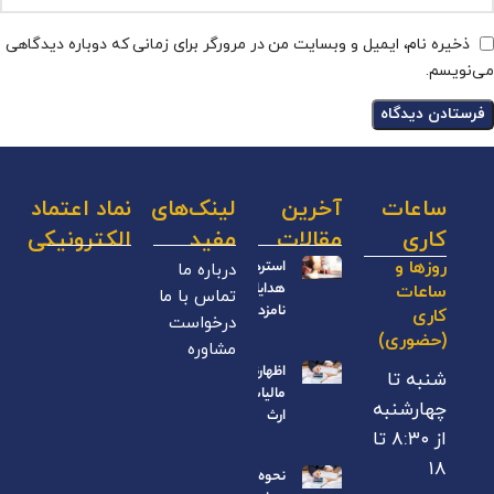
ذخیره نام، ایمیل و وبسایت من در مرورگر برای زمانی که دوباره دیدگاهی
می‌نویسم.
ساعات
آخرین
لینک‌های
نماد اعتماد
کاری
مقالات
مفید
الکترونیکی
درباره ما
روزها و
استرداد
هدایای
ساعات
تماس با ما
نامزدی
کاری
درخواست
(حضوری)
مشاوره
اظهارنامه
شنبه تا
مالیات بر
چهارشنبه
ارث
از ۸:۳۰ تا
۱۸
نحوه