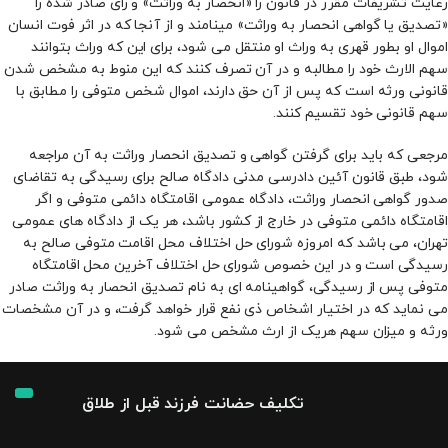
رعایت تشریفات مقرر در قانون را «انحصار به وراثت» و رای صادر شده را
«تصدیق یا گواهی انحصار به وراثت» مینامند و از آنجا که در اثر فوت انسان
اموال او بطور قهری به وراث او منتقل می‌ شود، برای این­ که وراث بتوانند
سهم الارث خود را مطالبه و در آن تصرف کنند که این منوط به مشخص شدن
قانونی ورثه است که پس از آن حق دارند، اموال شخص متوفی را مطابق با
سهم قانونی خود تقسیم کنند.
مرجعی که باید برای گرفتن گواهی و تصدیق انحصار وراثت به آن مراجعه
شود، طبق قانون آئین دادرسی مدنی دادگاه صالح برای رسیدگی به تقاضای
صدور گواهی انحصار وراثت، دادگاه عمومی اقامتگاه دائمی متوفی و اگر
اقامتگاه دائمی متوفی در خارج از کشور باشد، هر یک از دادگاه ‌های عمومی
تهران، می ­باشد که امروزه شورای حل اختلاف محل اقامت متوفی صالح به
رسیدگی است و در این خصوص شورای حل اختلاف آخرین محل اقامتگاه
متوفی پس از رسیدگی، گواهینامه‌ ای به نام تصدیق انحصار به وراثت صادر
می‌ نماید که در اختیار اشخاص ذی‌ نفع قرار خواهد گرفت، و در آن مشخصات
ورثه و میزان سهم هریک از ارث مشخص می ­شود.
تکلیف حضانت فرزند قبل از طلاق