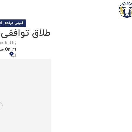
,
آدرس مراجع
آد
طلاق توافقی 
osted by
On 29 سپتامبر 2021
8