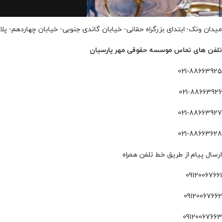
میدان ونک- ابتدای بزرگراه حقانی- خیابان گاندی جنوبی- خیابان چهاردهم- پلاک 14- طبقه 4- واح
تلفن های تماس موسسه حقوقی مهر پارسیان
021-88663925
021-88663926
021-88663927
021-88663628
ارسال پیام از طریق خط تلفن همراه
09120067661
09120067662
09120067663