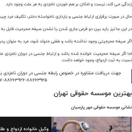
زندگی می‌ کند، نیست و امکان بر هم خوردن نامزدی به هر علت وجود دارد.
حال در صورت برقراری ارتباط جنسی و بارداری ناخواسته دختر، تکلیف مرد چ
در این جا نیز باید بین دو فرض جاری شدن یا نشدن صیغه محرمیت قایل به
اگر صیغه محرمیتی وجود نداشته باشد و طفلی متولد شود، مرد به عنوان پدر 
اما اگر صیغه محرمیت خوانده شده باشد و ارتباط جنسی در دوران نامزدی منج
نسبت به ثبت ازدواج، وجود خواهد داشت.
جهت دریافت مشاوره در خصوص رابطه جنسی در دوران نامزدی با
88663925-88663926-88663927 با ما در ارتباط باشید.
بهترین موسسه‌ حقوقی تهران
نشانی موسسه حقوقی مهر پارسیان
وکیل خانواده ازدواج و طل