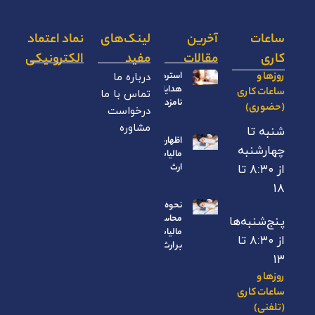
ساعات
آخرین
لینک‌های
نماد اعتماد
کاری
مقالات
مفید
الکترونیکی
روزها و
استرداد
درباره ما
هدایای
ساعات کاری
تماس با ما
نامزدی
(حضوری)
درخواست
مشاوره
شنبه تا
اظهارنامه
چهارشنبه
مالیات بر
ارث
از ۸:۳۰ تا
۱۸
نحوه
محاسبه
پنج‌شنبه‌ها
مالیات
از ۸:۳۰ تا
بر ارث
۱۳
روزها و
ساعات کاری
(تلفنی)