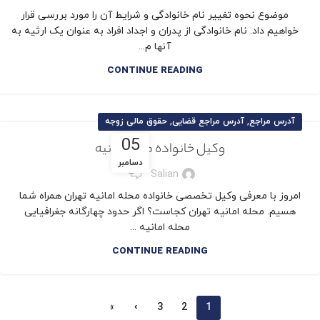
موضوع نحوه تغییر نام خانوادگی و شرایط آن را مورد بررسی قرار
خواهیم داد. نام خانوادگی از پدران و اجداد افراد به عنوان یک ارثیه به
آنها م...
CONTINUE READING
,
,
آدرس مراجع
آدرس مراجع قضایی
حقوق مالی زوجه
05
وکیل خانواده محله امانیه
دسامبر
0
Salian
امروز با معرفی وکیل تخصصی خانواده محله امانیه تهران همراه شما
هسیم. محله امانیه تهران کجاست؟ اگر حدود چهارگانه جغرافیایی
محله امانیه ...
CONTINUE READING
»
›
3
2
1