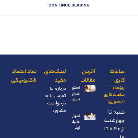
CONTINUE READING
ساعات
آخرین
لینک‌های
نماد اعتماد
کاری
مقالات
مفید
الکترونیکی
روزها و
استرداد
درباره ما
هدایای
ساعات کاری
تماس با ما
نامزدی
(حضوری)
درخواست
مشاوره
شنبه تا
اظهارنامه
چهارشنبه
مالیات بر
ارث
از ۸:۳۰ تا
۱۸