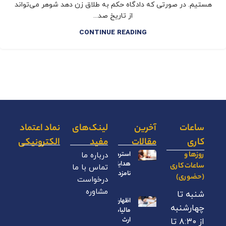
هستیم. در صورتی که دادگاه حکم به طلاق زن دهد شوهر می‌تواند
از تاریخ صد...
CONTINUE READING
ساعات
آخرین
لینک‌های
نماد اعتماد
کاری
مقالات
مفید
الکترونیکی
روزها و
استرداد
درباره ما
هدایای
ساعات کاری
تماس با ما
نامزدی
(حضوری)
درخواست
مشاوره
شنبه تا
اظهارنامه
چهارشنبه
مالیات بر
ارث
از ۸:۳۰ تا