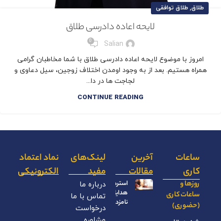
,
طلاق
طلاق توافقی
لایحه اعاده دادرسی طلاق
0
Salian
امروز با موضوع لایحه اعاده دادرسی طلاق با شما مخاطبان گرامی
همراه هستیم. بعد از به وجود اومدن اختلاف زوجین، سیل دعاوی و
لجاجت ها در دا...
CONTINUE READING
ساعات
آخرین
لینک‌های
نماد اعتماد
کاری
مقالات
مفید
الکترونیکی
روزها و
استرداد
درباره ما
هدایای
ساعات کاری
تماس با ما
نامزدی
(حضوری)
درخواست
مشاوره