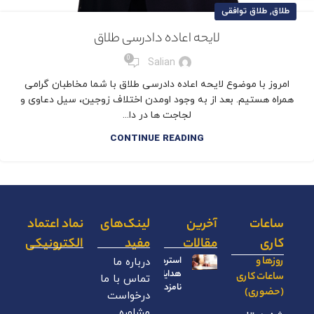
,
طلاق
طلاق توافقی
لایحه اعاده دادرسی طلاق
0
Salian
امروز با موضوع لایحه اعاده دادرسی طلاق با شما مخاطبان گرامی
همراه هستیم. بعد از به وجود اومدن اختلاف زوجین، سیل دعاوی و
لجاجت ها در دا...
CONTINUE READING
ساعات
آخرین
لینک‌های
نماد اعتماد
کاری
مقالات
مفید
الکترونیکی
روزها و
استرداد
درباره ما
هدایای
ساعات کاری
تماس با ما
نامزدی
(حضوری)
درخواست
مشاوره