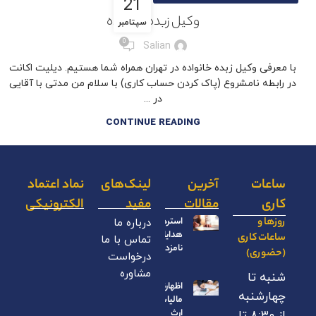
21
وکیل زبده خانواده
سپتامبر
0
Salian
با معرفی وکیل زبده خانواده در تهران همراه شما هستیم. دیلیت اکانت
در رابطه نامشروع (پاک کردن حساب کاری) با سلام من مدتی با آقایی
در ...
CONTINUE READING
ساعات
آخرین
لینک‌های
نماد اعتماد
کاری
مقالات
مفید
الکترونیکی
روزها و
استرداد
درباره ما
هدایای
ساعات کاری
تماس با ما
نامزدی
(حضوری)
درخواست
مشاوره
شنبه تا
اظهارنامه
چهارشنبه
مالیات بر
ارث
از ۸:۳۰ تا