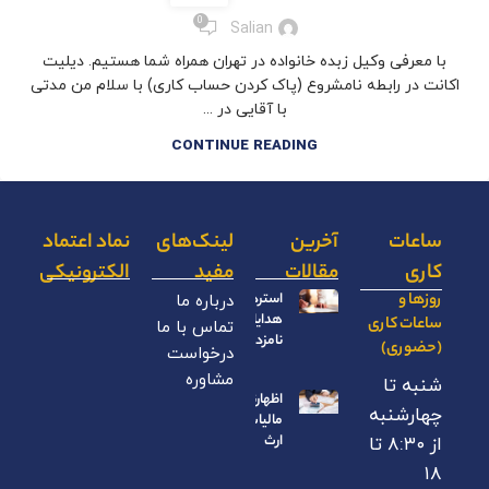
0
Salian
با معرفی وکیل زبده خانواده در تهران همراه شما هستیم. دیلیت
اکانت در رابطه نامشروع (پاک کردن حساب کاری) با سلام من مدتی
با آقایی در ...
CONTINUE READING
ساعات
آخرین
لینک‌های
نماد اعتماد
کاری
مقالات
مفید
الکترونیکی
روزها و
استرداد
درباره ما
هدایای
ساعات کاری
تماس با ما
نامزدی
(حضوری)
درخواست
مشاوره
شنبه تا
اظهارنامه
چهارشنبه
مالیات بر
ارث
از ۸:۳۰ تا
۱۸