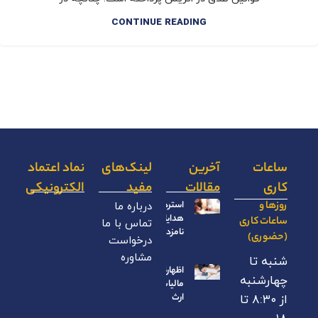
CONTINUE READING
ساعات
آخرین
لینک‌های
نماد اعتماد
کاری
مقالات
مفید
الکترونیکی
روزها و
استرداد
درباره ما
هدایای
ساعات کاری
تماس با ما
نامزدی
(حضوری)
درخواست
مشاوره
شنبه تا
اظهارنامه
چهارشنبه
مالیات بر
ارث
از ۸:۳۰ تا