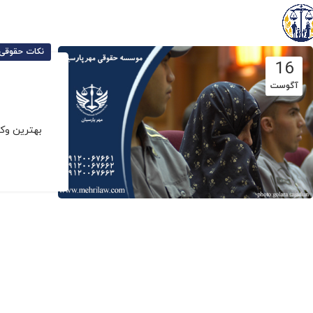
نکات حقوقی 
16
آگوست
بهترین وک