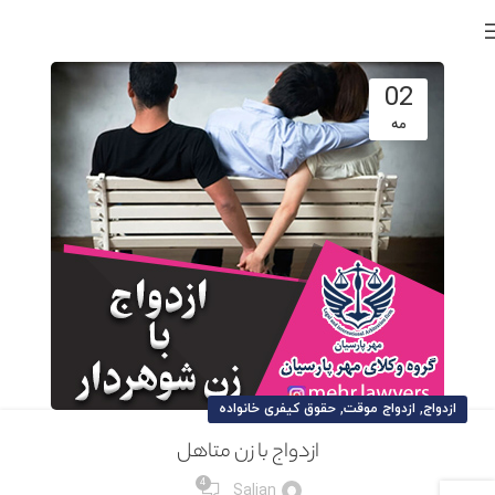
02
مه
,
,
ازدواج
ازدواج موقت
حقوق کیفری خانواده
ازدواج با زن متاهل
4
Salian