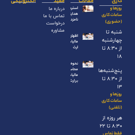
کاری
مقالات
مفید
الکترونیکی
روزها و
استرداد
درباره ما
هدایای
ساعات کاری
تماس با ما
نامزدی
(حضوری)
درخواست
مشاوره
شنبه تا
اظهارنامه
چهارشنبه
مالیات بر
ارث
از ۸:۳۰ تا
۱۸
نحوه
محاسبه
پنج‌شنبه‌ها
مالیات
از ۸:۳۰ تا
بر ارث
۱۳
روزها و
ساعات کاری
(تلفنی)
هر روزه از
۸:۳۰ تا ۲۲
فقط تماس