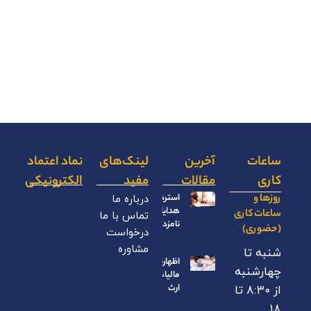
ساعات
آخرین
لینک‌های
نماد اعتماد
کاری
مقالات
مفید
الکترونیکی
روزها و
استرداد
درباره ما
هدایای
ساعات کاری
تماس با ما
نامزدی
(حضوری)
درخواست
مشاوره
شنبه تا
اظهارنامه
چهارشنبه
مالیات بر
ارث
از ۸:۳۰ تا
۱۸