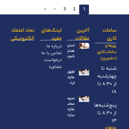
»
›
3
2
1
ساعات
آخرین
لینک‌های
نماد اعتماد
کاری
مقالات
مفید
الکترونیکی
روزها و
استرداد
درباره ما
هدایای
ساعات کاری
تماس با ما
نامزدی
(حضوری)
درخواست
مشاوره
شنبه تا
اظهارنامه
چهارشنبه
مالیات بر
ارث
از ۸:۳۰ تا
۱۸
نحوه
محاسبه
پنج‌شنبه‌ها
مالیات
از ۸:۳۰ تا
بر ارث
۱۳
روزها و