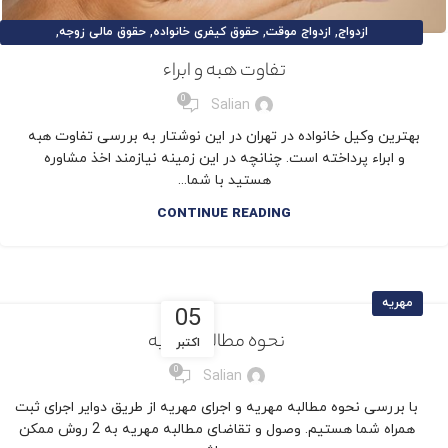
,
,
,
,
ازدواج
ازدواج موقت
حقوق کیفری خانواده
حقوق مالی زوجه
,
,
,
,
حقوق و تکالیف زوج
حقوق و تکالیف زوجه
طلاق
طلاق توافقی
تفاوت هبه و ابراء
,
,
,
مقالات حقوق خانواده
مهریه
نفقه
وکیل تخصصی خانواده
0
Salian
بهترین وکیل خانواده در تهران در این نوشتار به بررسی تفاوت هبه
و ابراء پرداخته است. چنانچه در این زمینه نیازمند اخذ مشاوره
هستید با شما...
CONTINUE READING
مهریه
05
نحوه مطالبه مهریه
اکتبر
0
Salian
با بررسی نحوه مطالبه مهریه و اجرای مهریه از طریق دوایر اجرای ثبت
همراه شما هستیم. وصول و تقاضای مطالبه مهریه به 2 روش ممکن