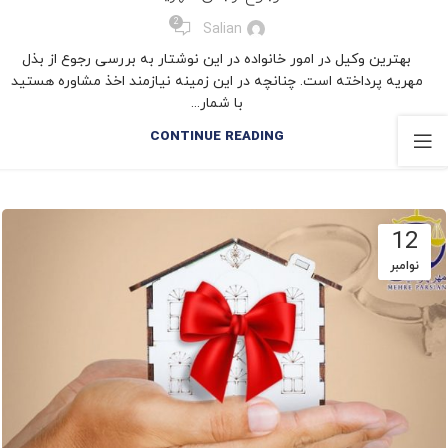
,
,
,
مقالات حقوق خانواده
مهریه
نفقه
وکیل تخصصی خانواده
2
Salian
بهترین وکیل در امور خانواده در این نوشتار به بررسی رجوع از بذل
مهریه پرداخته است. چنانچه در این زمینه نیازمند اخذ مشاوره هستید
با شمار...
CONTINUE READING
12
نوامبر