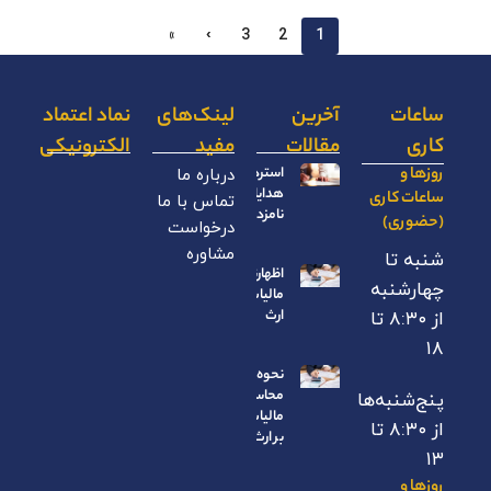
»
›
3
2
1
ساعات
آخرین
لینک‌های
نماد اعتماد
کاری
مقالات
مفید
الکترونیکی
روزها و
استرداد
درباره ما
هدایای
ساعات کاری
تماس با ما
نامزدی
(حضوری)
درخواست
مشاوره
شنبه تا
اظهارنامه
چهارشنبه
مالیات بر
ارث
از ۸:۳۰ تا
۱۸
نحوه
محاسبه
پنج‌شنبه‌ها
مالیات
از ۸:۳۰ تا
بر ارث
۱۳
روزها و