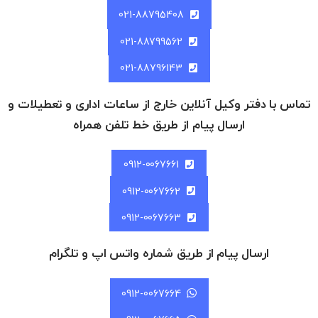
021-88795408
021-88799562
021-88796143
تماس با دفتر وکیل آنلاین خارج از ساعات اداری و تعطیلات و
ارسال پیام از طریق خط تلفن همراه
0912-0067661
0912-0067662
0912-0067663
ارسال پیام از طریق شماره واتس اپ و تلگرام
0912-0067664