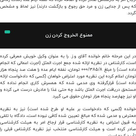
که پس از جدایی زن و مرد حق رجوع و بازگشت دارند) نیز لحاظ و مشخص
گردد.
ممنوع‌ الخروج کردن زن
در این مرحله خانم خوانده آقای و.ز. را به عنوان وکیل خویش معرفی کرده
است، کارشناس در نظریه ارائه شده جمع اجرت المثل (اجرت اعمالی که انجام
داده است) را مبلغ 000/385/8 تومان، نفقه ایام عده را هفت صد پنجاه هزار
تومان اعلام کرده این نظریه مورد اعتراض خواهان (کسی که دادخواست ارائه
داده است) قرارگرفته وی مدعی شده که همسرش کاری انجام نداده که
مستحق دریافت اجرت المثل باشد چه حتی غذا را مادرش درست می کرده و
او نیز چهارصد پنجاه هزار تومان حقوق می گیرد.
خوانده (کسی که دادخواست بر علیه او طرح شده است) نیز به نظریه
معترض و مدعی شده که مبالغ تعیین شده کافی نبوده است، دادگاه با تلقی
به قبول اعتراض به نظریه کارشناسی قرار ارجاع امر به هیئت کارشناسی
صادر کرده است و هیئت کارشناسی منتخب نیز نظریه کارشناس قبلی را
تأیید کرده است.
وکیل جهت مطالبه اجرت المثل ایام زوجیت