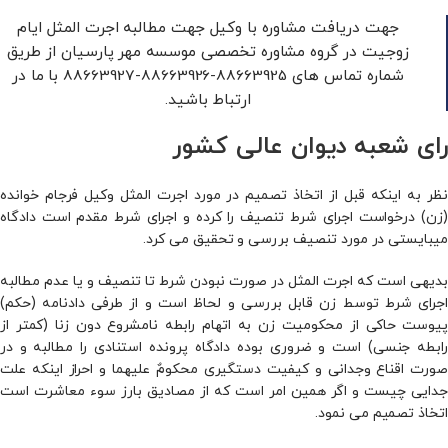
جهت دریافت مشاوره با وکیل جهت مطالبه اجرت المثل ایام
زوجیت در گروه مشاوره تخصصی موسسه مهر پارسیان از طریق
شماره تماس های 88663925-88663926-88663927 با ما در
ارتباط باشید.
رای شعبه دیوان عالی کشور
نظر به اینکه قبل از اتخاذ تصمیم در مورد اجرت المثل وکیل فرجام خوانده
(زن) درخواست اجرای شرط تنصیف را کرده و اجرای شرط مقدم است دادگاه
میبایستی در مورد تنصیف بررسی و تحقیق می کرد.
بدیهی است که اجرت المثل در صورت نبودن شرط تا تنصیف و یا عدم مطالبه
اجرای شرط توسط زن قابل بررسی و لحاظ است و از طرفی دادنامه (حکم)
پیوست حاکی از محکومیت زن به اتهام رابطه نامشروع دون زنا (کمتر از
رابطه جنسی) است و ضروری بوده دادگاه پرونده استنادی را مطالبه و در
صورت اقناع وجدانی و کیفیت دستگیری محکومٌ علیهما و احراز اینکه علت
جدایی چیست و اگر همین امر است که از مصادیق بارز سوء معاشرت است
اتخاذ تصمیم می نمود.