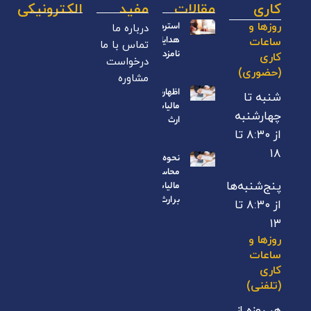
کاری
مقالات
مفید
الکترونیکی
درباره ما
روزها و
استرداد
هدایای
ساعات
تماس با ما
نامزدی
کاری
درخواست
(حضوری)
مشاوره
اظهارنامه
شنبه تا
مالیات بر
چهارشنبه
ارث
از ۸:۳۰ تا
۱۸
نحوه
محاسبه
پنج‌شنبه‌ها
مالیات
بر ارث
از ۸:۳۰ تا
۱۳
روزها و
ساعات
کاری
(تلفنی)
هر روزه از