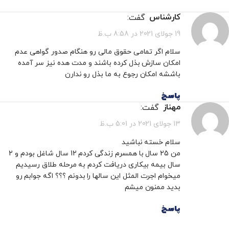
گفت:
کارشناس
19 جولای 2021 در 8:58 ب.ظ
سلام اگر تمامی حقوق مالی رو هنگام صدور گواهی عدم
امکان سازش بذل کرده باشند و مدت هده نیز سر آمده
باششه امکان رجوع به ما بذل رو ندارن
پاسخ
گفت:
مهناز
13 جولای 2021 در 5:01 ب.ظ
سلام خسته نباشید
من 25 سال با همسرم زندگی کردم 12 سال شاغل بودم و 2
سال بیمه بیکاری دریافت کردم به مرحله طلاق رسیدیم
میخوام اجرت المثل این سالها را بدونم ؟؟؟ اگه جوابم رو
بدید ممنون میشم
پاسخ