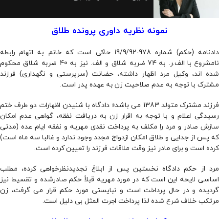
نمونه نظریه داوری پرونده طلاق
دادنامه (حکم) شماره 978-19/9/92 حاکی است که خانم به اتهام رابطه
نامشروع با الف.ر. به 74 ضربه شلاق و الف. نیز به 40 ضربه شلاق محکوم
شده اند، وکیل مرد اظهار داشته، حضانت (سرپرستی و نگهداری) فرزند
مشترک با توجه به عدم صلاحیت زن به عهده پدر است.
فرزند مشترک متولد 1383 می باشد« دادگاه با شنیدن اظهارات دو طرف ختم
رسیدگی اعلام و با توجه به اقرار زن به دریافت نفقه، گواهی عدم امکان
سازش صادر و مرد را مکلف به پرداخت نقدی مهریه و نفقه ایام عده (مدتی
که پس از جدایی و طلاق امکان ازدواج مجدد وجود ندارد و غالبا سه ماه است)
کرده است و برای مادر نیز وقت ملاقات فرزند را تعیین کرده است.
مرد از حکم دادگاه نخستین پس از ابلاغ تجدیدنظرخواهی کرده، مطلب
اساسی لایحه این است که در مورد مهریه قبلاً حکم صادرشده و تقسیط نیز
گردیده و در حال پرداخت است و نبایستی مورد حکم قرار می گرفت، زن
مرتکب خلاف شرع شده لذا پرداخت اجرت المثل بی دلیل است.