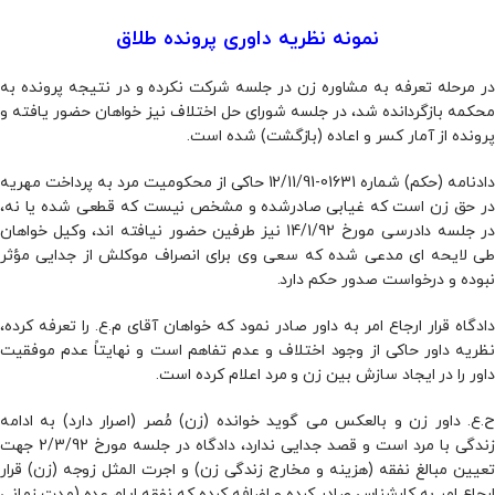
نمونه نظریه داوری پرونده طلاق
در مرحله تعرفه به مشاوره زن در جلسه شرکت نکرده و در نتیجه پرونده به
محکمه بازگردانده شد، در جلسه شورای حل اختلاف نیز خواهان حضور یافته و
پرونده از آمار کسر و اعاده (بازگشت) شده است.
دادنامه (حکم) شماره 01631-12/11/91 حاکی از محکومیت مرد به پرداخت مهریه
در حق زن است که غیابی صادرشده و مشخص نیست که قطعی شده یا نه،
در جلسه دادرسی مورخ 14/1/92 نیز طرفین حضور نیافته اند، وکیل خواهان
طی لایحه ای مدعی شده که سعی وی برای انصراف موکلش از جدایی مؤثر
نبوده و درخواست صدور حکم دارد.
دادگاه قرار ارجاع امر به داور صادر نمود که خواهان آقای م.ع. را تعرفه کرده،
نظریه داور حاکی از وجود اختلاف و عدم تفاهم است و نهایتاً عدم موفقیت
داور را در ایجاد سازش بین زن و مرد اعلام کرده است.
ح.ع. داور زن و بالعکس می گوید خوانده (زن) مُصر (اصرار دارد) به ادامه
زندگی با مرد است و قصد جدایی ندارد، دادگاه در جلسه مورخ 2/3/92 جهت
تعیین مبالغ نفقه (هزینه و مخارج زندگی زن) و اجرت المثل زوجه (زن) قرار
ارجاع امر به کارشناس صادر کرده و اضافه کرده که نفقه ایام عده (مدت زمانی