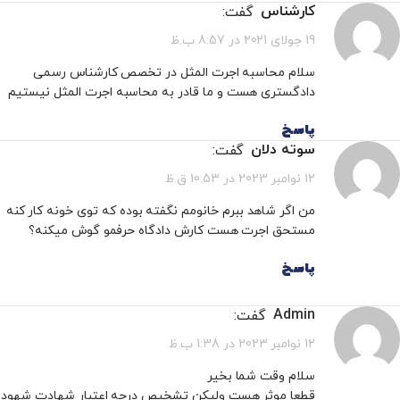
گفت:
کارشناس
19 جولای 2021 در 8:57 ب.ظ
سلام محاسبه اجرت المثل در تخصص کارشناس رسمی
دادگستری هست و ما قادر به محاسبه اجرت المثل نیستیم
پاسخ
گفت:
سوته دلان
12 نوامبر 2023 در 10:53 ق.ظ
من اگر شاهد ببرم خانومم نگفته بوده که توی خونه کار کنه
مستحق اجرت هست کارش دادگاه حرفمو گوش میکنه؟
پاسخ
گفت:
admin
12 نوامبر 2023 در 1:38 ب.ظ
سلام وقت شما بخیر
قطعا موثر هست ولیکن تشخیص درجه اعتبار شهادت شهود