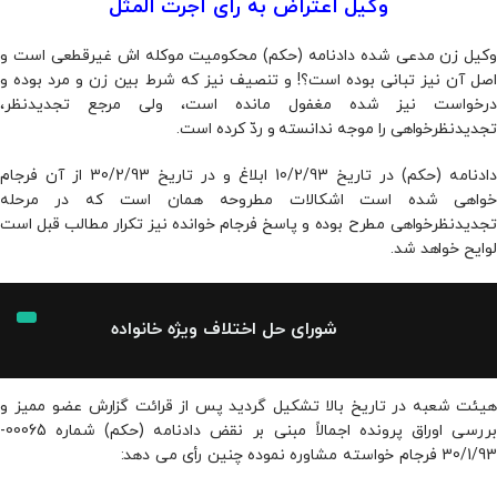
وکیل اعتراض به رای اجرت المثل
وکیل زن مدعی شده دادنامه (حکم) محکومیت موکله اش غیرقطعی است و
اصل آن نیز تبانی بوده است؟! و تنصیف نیز که شرط بین زن و مرد بوده و
درخواست نیز شده مغفول مانده است، ولی مرجع تجدیدنظر،
تجدیدنظرخواهی را موجه ندانسته و ردّ کرده است.
دادنامه (حکم) در تاریخ 10/2/93 ابلاغ و در تاریخ 30/2/93 از آن فرجام
خواهی شده است اشکالات مطروحه همان است که در مرحله
تجدیدنظرخواهی مطرح بوده و پاسخ فرجام خوانده نیز تکرار مطالب قبل است
لوایح خواهد شد.
شورای حل اختلاف ویژه خانواده
هیئت شعبه در تاریخ بالا تشکیل گردید پس از قرائت گزارش عضو ممیز و
بررسی اوراق پرونده اجمالاً مبنی بر نقض دادنامه (حکم) شماره 00065-
30/1/93 فرجام خواسته مشاوره نموده چنین رأی می دهد:
وکیل جهت مطالبه
اجرت المثل ایام زوجیت