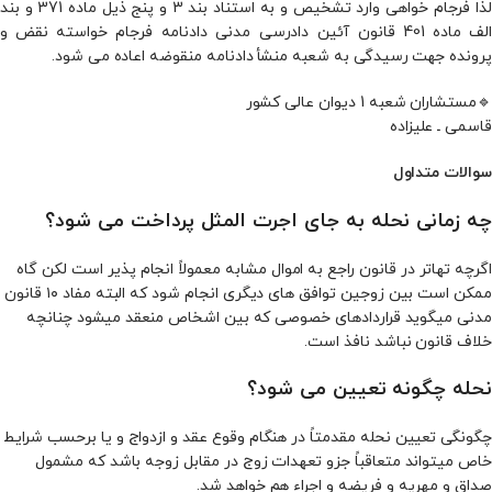
لذا فرجام خواهی وارد تشخیص و به استناد بند 3 و پنج ذیل ماده 371 و بند
الف ماده 401 قانون آئین دادرسی مدنی دادنامه فرجام خواسته نقض و
پرونده جهت رسیدگی به شعبه منشأ دادنامه منقوضه اعاده می شود.
🔹مستشاران شعبه 1 دیوان عالی کشور
قاسمی ـ علیزاده
سوالات متداول
چه زمانی نحله به جای اجرت المثل پرداخت می شود؟
اگرچه تهاتر در قانون راجع به اموال مشابه معمولاً انجام پذیر است لکن گاه
ممکن است بین زوجین توافق های دیگری انجام شود که البته مفاد ۱۰ قانون
مدنی میگوید قراردادهای خصوصی که بین اشخاص منعقد میشود چنانچه
خلاف قانون نباشد نافذ است.
نحله چگونه تعیین می شود؟
چگونگی تعیین نحله مقدمتاً در هنگام وقوع عقد و ازدواج و یا برحسب شرایط
خاص میتواند متعاقباً جزو تعهدات زوج در مقابل زوجه باشد که مشمول
صداق و مهریه و فریضه و اجراء هم خواهد شد.