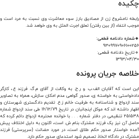
چکیده
رابطه نامشروع زن از مصادیق بارز سوء معاشرت وی نسبت به مرد است و
موجب انتفاء (از بین رفتن) تعلق اجرت المثل به وی خواهد شد.
🔹شماره دادنامه قطعی:
9309970906100256
🔹تاریخ دادنامه قطعی:
1393/04/30
خلاصه جریان پرونده
این است که آقایان الف.ب .و ر.ح. به وکالت از آقای م.گ. فرزند ع.، کارگر
دادخواستی به خواسته ی، صدور گواهی عدم امکان سازش، همراه به تصاویر
سند ازدواج و شناسنامه به طرفیت خانم ز.ع. تقدیم دادگستری شهرستان و
اظهار داشته اند که موکل اینجانبان در تاریخ 16/12/79 طی سند ازدواج شماره
251538 تنظیمی در دفتر شماره . . . با خوانده محترمه ازدواج دائم کرده که
حاصل آن نیز یک فرزند مشترک بنام ش. است، اکنون به دلیل اختلاف پیش
آمده خواستار صدور حکم طلاق است، در مورد حضانت (سرپرستی) فرزند
مشترک در دادگاه اتخاذ تصمیم شود استدعای صدور حکم دارد.