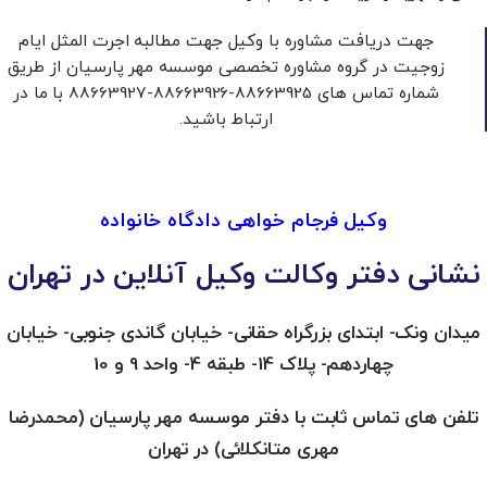
جهت دریافت مشاوره با وکیل جهت مطالبه اجرت المثل ایام
زوجیت در گروه مشاوره تخصصی موسسه مهر پارسیان از طریق
شماره تماس های 88663925-88663926-88663927 با ما در
ارتباط باشید.
وکیل جهت مطالبه اجرت المثل ام زوجیت
وکیل فرجام خواهی دادگاه خانواده
نشانی دفتر وکالت وکیل آنلاین در تهران
میدان ونک- ابتدای بزرگراه حقانی- خیابان گاندی جنوبی- خیابان
چهاردهم- پلاک 14- طبقه 4- واحد 9 و 10
تلفن‌ های تماس ثابت با دفتر موسسه مهر پارسیان (محمدرضا
مهری متانکلائی) در تهران