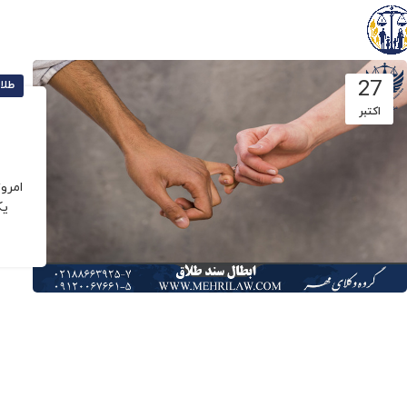
27
طلا
اکتبر
امرو
یک