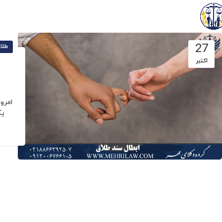
27
طلا
اکتبر
امرو
یک