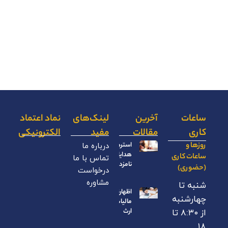
ساعات
آخرین
لینک‌های
نماد اعتماد
کاری
مقالات
مفید
الکترونیکی
روزها و
استرداد
درباره ما
هدایای
ساعات کاری
تماس با ما
نامزدی
(حضوری)
درخواست
مشاوره
شنبه تا
اظهارنامه
چهارشنبه
مالیات بر
ارث
از ۸:۳۰ تا
۱۸