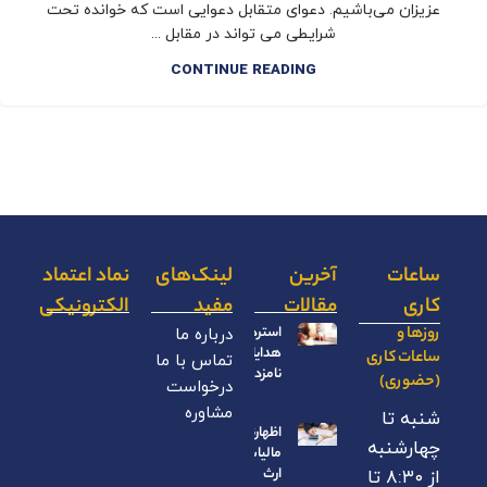
عزیزان می‌باشیم. دعوای متقابل دعوایی است که خوانده تحت
شرایطی می تواند در مقابل ...
CONTINUE READING
ساعات
آخرین
لینک‌های
نماد اعتماد
کاری
مقالات
مفید
الکترونیکی
روزها و
استرداد
درباره ما
هدایای
ساعات کاری
تماس با ما
نامزدی
(حضوری)
درخواست
مشاوره
شنبه تا
اظهارنامه
چهارشنبه
مالیات بر
ارث
از ۸:۳۰ تا