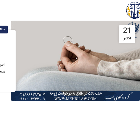
21
طلا
اکتبر
امر
هست