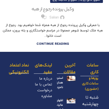
وکیل پرونده رجوع از هبه
1
Salian
با معرفی وکیل پرونده رجوع از هبه همراه شما خواهیم بود. رجوع از
هبه ملک توسط شوهر معمولا در مراسم خواستگاری و بله برون، ممکن
است خانوا...
CONTINUE READING
ساعات
آخرین
لینک‌های
نماد اعتماد
کاری
مقالات
مفید
الکترونیکی
روزها و
استرداد
درباره ما
هدایای
ساعات کاری
تماس با ما
نامزدی
(حضوری)
درخواست
مشاوره
شنبه تا
اظهارنامه
چهارشنبه
مالیات بر