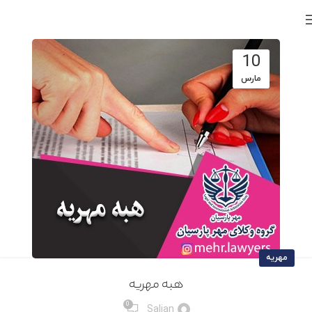
10
مارس
مهریه
هبه مهریه
0
Salian