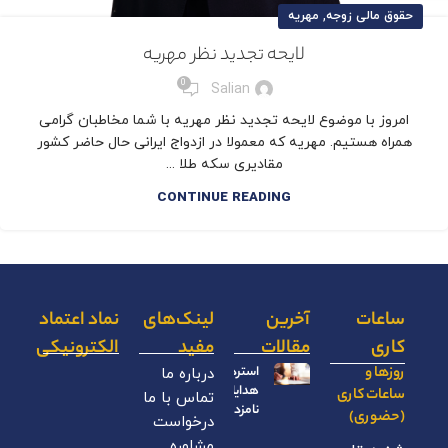
,
حقوق مالی زوجه
مهریه
لایحه تجدید نظر مهریه
0
Salian
امروز با موضوع لایحه تجدید نظر مهریه با شما مخاطبان گرامی
همراه هستیم. مهریه که معمولا در ازدواج ایرانی حال حاضر کشور
مقادیری سکه طلا ...
CONTINUE READING
ساعات
آخرین
لینک‌های
نماد اعتماد
کاری
مقالات
مفید
الکترونیکی
روزها و
استرداد
درباره ما
هدایای
ساعات کاری
تماس با ما
نامزدی
(حضوری)
درخواست
مشاوره