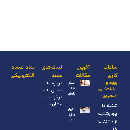
ساعات
آخرین
لینک‌های
نماد اعتماد
کاری
مقالات
مفید
الکترونیکی
روزها و
استرداد
درباره ما
هدایای
ساعات کاری
تماس با ما
نامزدی
(حضوری)
درخواست
مشاوره
شنبه تا
اظهارنامه
چهارشنبه
مالیات بر
ارث
از ۸:۳۰ تا
۱۸