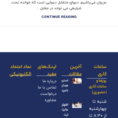
عزیزان می‌باشیم. دعوای متقابل دعوایی است که خوانده تحت
شرایطی می تواند در مقابل ...
CONTINUE READING
ساعات
آخرین
لینک‌های
نماد اعتماد
کاری
مقالات
مفید
الکترونیکی
روزها و
استرداد
درباره ما
هدایای
ساعات کاری
تماس با ما
نامزدی
(حضوری)
درخواست
مشاوره
شنبه تا
اظهارنامه
چهارشنبه
مالیات بر
ارث
از ۸:۳۰ تا