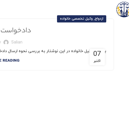
,
ازدواج
وکیل تخصصی خانواده
دادخواست اج
y
Salian
بهترین وکیل خانواده در این نوشتار به بررسی نحوه ارسال دادخو
07
E READING
اکتبر