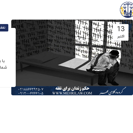
13
نفقه
اکتبر
با 
شما 