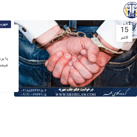
مهریه
15
اکتبر
با بر
مبحث