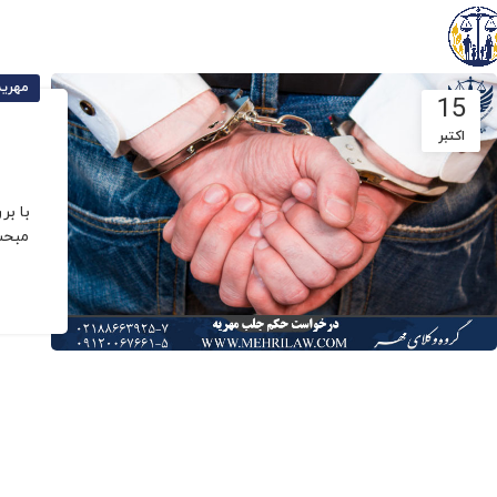
مهریه
15
اکتبر
با بر
مبحث