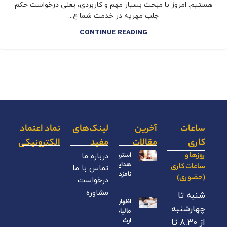
هستیم. امروز با مبحث بسیار مهم و کاربردی، یعنی درخواست حکم
جلب مهریه در خدمت شما ع...
CONTINUE READING
ساعات
آخرین
لینک‌های
نماد اعتماد
کاری
مقالات
مفید
الکترونیکی
روزها و
استرداد
درباره ما
هدایای
ساعات کاری
تماس با ما
نامزدی
(حضوری)
درخواست
مشاوره
شنبه تا
اظهارنامه
چهارشنبه
مالیات بر
ارث
از ۸:۳۰ تا