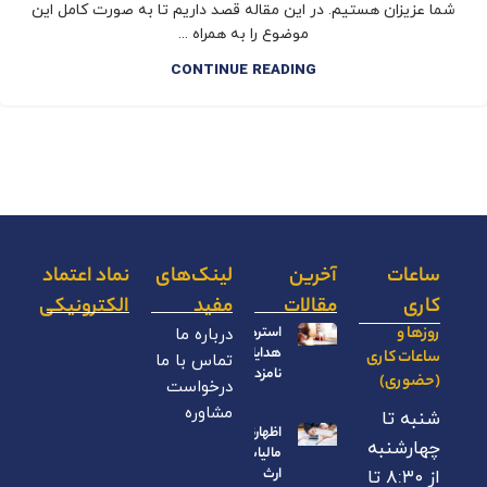
شما عزیزان هستیم. در این مقاله قصد داریم تا به صورت کامل این
موضوع را به همراه ...
CONTINUE READING
ساعات
آخرین
لینک‌های
نماد اعتماد
کاری
مقالات
مفید
الکترونیکی
روزها و
استرداد
درباره ما
هدایای
ساعات کاری
تماس با ما
نامزدی
(حضوری)
درخواست
مشاوره
شنبه تا
اظهارنامه
چهارشنبه
مالیات بر
ارث
از ۸:۳۰ تا