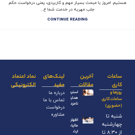
هستیم. امروز با مبحث بسیار مهم و کاربردی، یعنی درخواست حکم
جلب مهریه در خدمت شما ع...
CONTINUE READING
ساعات
آخرین
لینک‌های
نماد اعتماد
کاری
مقالات
مفید
الکترونیکی
روزها و
استرداد
درباره ما
هدایای
ساعات کاری
تماس با ما
نامزدی
(حضوری)
درخواست
مشاوره
شنبه تا
اظهارنامه
چهارشنبه
مالیات بر
ارث
از ۸:۳۰ تا