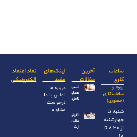
ساعات
آخرین
لینک‌های
نماد اعتماد
کاری
مقالات
مفید
الکترونیکی
روزها و
استرداد
درباره ما
هدایای
ساعات کاری
تماس با ما
نامزدی
(حضوری)
درخواست
مشاوره
شنبه تا
اظهارنامه
چهارشنبه
مالیات بر
ارث
از ۸:۳۰ تا
۱۸