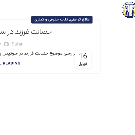
,
طلاق توافقی
نکات حقوقی و کیفری
حضانت فرزند در سو
y
Salian
امروز با بررسی موضوع حضانت فرزند در سوئیس بعد از طلاق با
16
E READING
آوریل