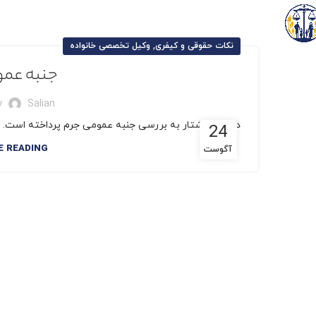
,
نکات حقوقی و کیفری
وکیل تخصصی خانواده
جنبه عمو
y
Salian
در این نوشتار به بررسی جنبه عمومی جرم پرداخته است. چن
24
E READING
آگوست