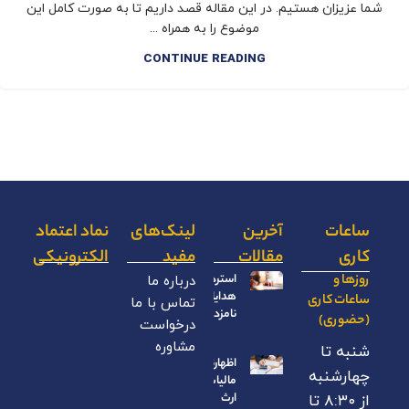
شما عزیزان هستیم. در این مقاله قصد داریم تا به صورت کامل این
موضوع را به همراه ...
CONTINUE READING
ساعات
آخرین
لینک‌های
نماد اعتماد
کاری
مقالات
مفید
الکترونیکی
روزها و
استرداد
درباره ما
هدایای
ساعات کاری
تماس با ما
نامزدی
(حضوری)
درخواست
مشاوره
شنبه تا
اظهارنامه
چهارشنبه
مالیات بر
ارث
از ۸:۳۰ تا