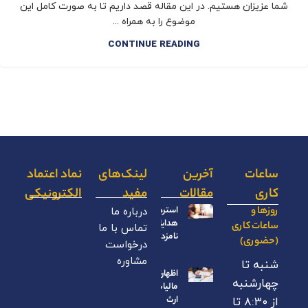
شما عزیزان هستیم. در این مقاله قصد داریم تا به صورت کامل این
موضوع را به همراه ...
CONTINUE READING
ساعات
آخرین
لینک‌های
نماد اعتماد
کاری
مقالات
مفید
الکترونیکی
روزها و
استرداد
درباره ما
هدایای
ساعات کاری
تماس با ما
نامزدی
(حضوری)
درخواست
مشاوره
شنبه تا
اظهارنامه
چهارشنبه
مالیات بر
ارث
از ۸:۳۰ تا