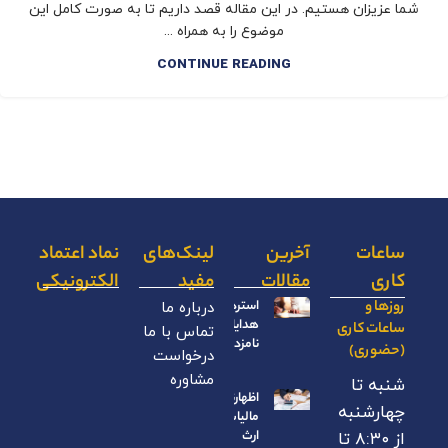
شما عزیزان هستیم. در این مقاله قصد داریم تا به صورت کامل این
موضوع را به همراه ...
CONTINUE READING
ساعات
آخرین
لینک‌های
نماد اعتماد
کاری
مقالات
مفید
الکترونیکی
روزها و
استرداد
درباره ما
هدایای
ساعات کاری
تماس با ما
نامزدی
(حضوری)
درخواست
مشاوره
شنبه تا
اظهارنامه
چهارشنبه
مالیات بر
ارث
از ۸:۳۰ تا