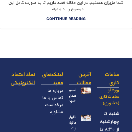
شما عزیزان هستیم. در این مقاله قصد داریم تا به صورت کامل این
موضوع را به همراه ...
CONTINUE READING
ساعات
آخرین
لینک‌های
نماد اعتماد
کاری
مقالات
مفید
الکترونیکی
روزها و
استرداد
درباره ما
هدایای
ساعات کاری
تماس با ما
نامزدی
(حضوری)
درخواست
مشاوره
شنبه تا
اظهارنامه
چهارشنبه
مالیات بر
ارث
از ۸:۳۰ تا