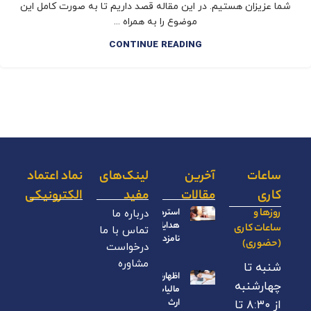
شما عزیزان هستیم. در این مقاله قصد داریم تا به صورت کامل این
موضوع را به همراه ...
CONTINUE READING
ساعات
آخرین
لینک‌های
نماد اعتماد
کاری
مقالات
مفید
الکترونیکی
روزها و
استرداد
درباره ما
هدایای
ساعات کاری
تماس با ما
نامزدی
(حضوری)
درخواست
مشاوره
شنبه تا
اظهارنامه
چهارشنبه
مالیات بر
ارث
از ۸:۳۰ تا