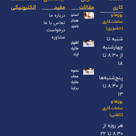
کاری
مقالات
مفید
الکترونیکی
روزها و
استرداد
درباره ما
هدایای
ساعات کاری
تماس با ما
نامزدی
(حضوری)
درخواست
مشاوره
شنبه تا
اظهارنامه
چهارشنبه
مالیات بر
ارث
از ۸:۳۰ تا
۱۸
نحوه
محاسبه
پنج‌شنبه‌ها
مالیات
از ۸:۳۰ تا
بر ارث
۱۳
روزها و
ساعات کاری
(تلفنی)
هر روزه از
۸:۳۰ تا ۲۲