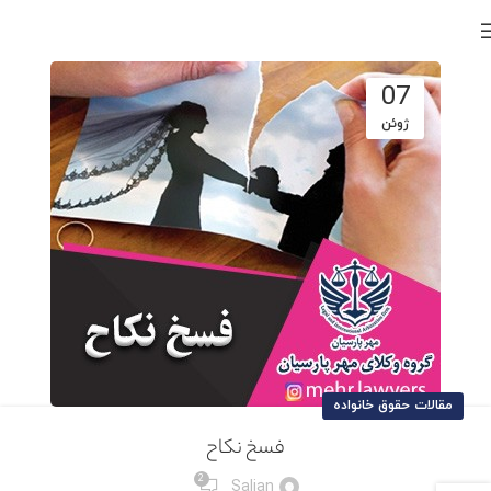
07
ژوئن
مقالات حقوق خانواده
فسخ نکاح
2
Salian