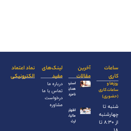
ساعات
آخرین
لینک‌های
نماد اعتماد
کاری
مقالات
مفید
الکترونیکی
روزها و
استرداد
درباره ما
هدایای
ساعات کاری
تماس با ما
نامزدی
(حضوری)
درخواست
مشاوره
شنبه تا
اظهارنامه
چهارشنبه
مالیات بر
ارث
از ۸:۳۰ تا
۱۸