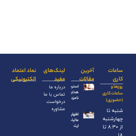
ساعات
آخرین
لینک‌های
نماد اعتماد
کاری
مقالات
مفید
الکترونیکی
روزها و
استرداد
درباره ما
هدایای
ساعات کاری
تماس با ما
نامزدی
(حضوری)
درخواست
مشاوره
شنبه تا
اظهارنامه
چهارشنبه
مالیات بر
ارث
از ۸:۳۰ تا
۱۸