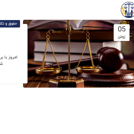
حقوق و تکا
05
ژوئن
امروز با 
شا