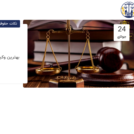
نکات حقوقی
24
جولای
بهترین وکی
ا