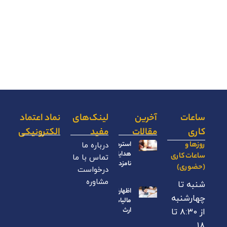
ساعات
آخرین
لینک‌های
نماد اعتماد
کاری
مقالات
مفید
الکترونیکی
روزها و
استرداد
درباره ما
هدایای
ساعات کاری
تماس با ما
نامزدی
(حضوری)
درخواست
مشاوره
شنبه تا
اظهارنامه
چهارشنبه
مالیات بر
ارث
از ۸:۳۰ تا
۱۸